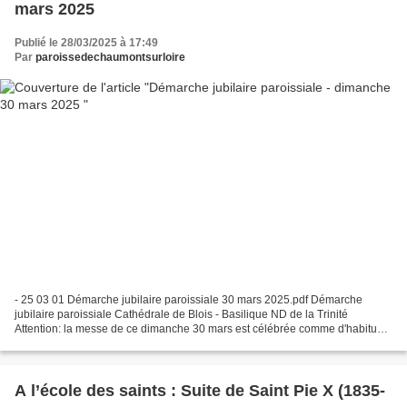
mars 2025
Publié le 28/03/2025 à 17:49
Par
paroissedechaumontsurloire
- 25 03 01 Démarche jubilaire paroissiale 30 mars 2025.pdf Démarche
jubilaire paroissiale Cathédrale de Blois - Basilique ND de la Trinité
Attention: la messe de ce dimanche 30 mars est célébrée comme d'habitude
à 11h00 à Chaumont. Il n'y a pas de messe...
A l’école des saints : Suite de Saint Pie X (1835-