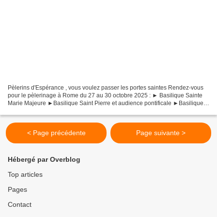
Pèlerins d'Espérance , vous voulez passer les portes saintes Rendez-vous
pour le pèlerinage à Rome du 27 au 30 octobre 2025 : ► Basilique Sainte
Marie Majeure ►Basilique Saint Pierre et audience pontificale ►Basilique
Saint Jean du Latran ►Basilique Saint...
< Page précédente
Page suivante >
Hébergé par Overblog
Top articles
Pages
Contact