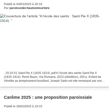
Publié le 04/03/2025 à 20:16
Par
paroissedechaumontsurloire
- 25 03 01 Saint Pie X (1835-1914)..pdf A l’école des saints Saint Pie X
(1835-1914). René Bazin, Via Romana, 2023 (réédition), 200 p. Enfant de
Vénétie au tempérament bouillant, Joseph Sarto est vite remarqué par son
curé puis par l’évêque ; ce qui lui...
Carême 2025 : une proposition paroissiale
Publié le 28/02/2025 à 19:33