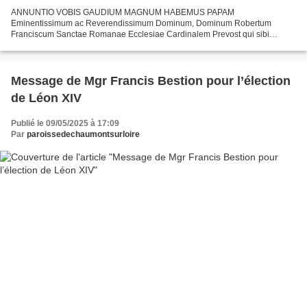
ANNUNTIO VOBIS GAUDIUM MAGNUM HABEMUS PAPAM
Eminentissimum ac Reverendissimum Dominum, Dominum Robertum
Franciscum Sanctae Romanae Ecclesiae Cardinalem Prevost qui sibi
nomen imposuit LEONEM XIV L'Église universelle reçoit avec joie et
gratitude son nouveau...
Message de Mgr Francis Bestion pour l’élection
de Léon XIV
Publié le 09/05/2025 à 17:09
Par
paroissedechaumontsurloire