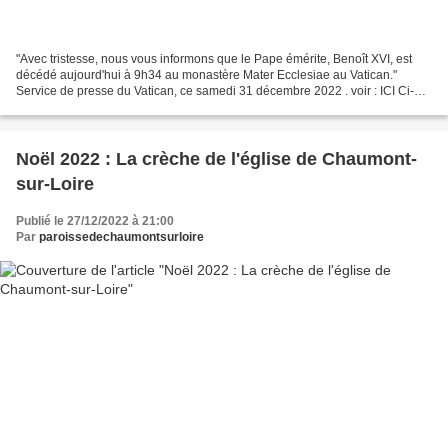
"Avec tristesse, nous vous informons que le Pape émérite, Benoît XVI, est
décédé aujourd'hui à 9h34 au monastère Mater Ecclesiae au Vatican."
Service de presse du Vatican, ce samedi 31 décembre 2022 . voir : ICI Ci-
joint l’un des derniers messages de...
Noël 2022 : La crèche de l'église de Chaumont-
sur-Loire
Publié le 27/12/2022 à 21:00
Par
paroissedechaumontsurloire