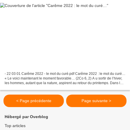
- 22 03 01 Carême 2022 - le mot du curé.pdf Carême 2022 : le mot du curé…
« Le voici maintenant le moment favorable… (2Co 6, 2) A u sortir de l’hiver,
les hommes, autant que la nature, aspirent au retour du printemps. Dans les
campagnes, un certain nombre...
< Page précédente
Page suivante >
Hébergé par Overblog
Top articles