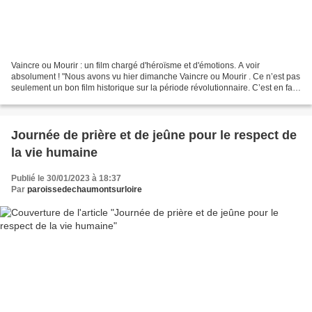
Vaincre ou Mourir : un film chargé d'héroïsme et d'émotions. A voir
absolument ! "Nous avons vu hier dimanche Vaincre ou Mourir . Ce n’est pas
seulement un bon film historique sur la période révolutionnaire. C’est en fait
un grand film qui transpire du...
Journée de prière et de jeûne pour le respect de
la vie humaine
Publié le 30/01/2023 à 18:37
Par
paroissedechaumontsurloire