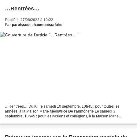
…Rentrées…
Publié le 27/08/2022 à 19:22
Par
paroissedechaumontsurloire
…Rentrées… Du KT le samedi 10 septembre, 10h45 : pour toutes les
années, à la Maison Marie Médiatrice De l’aumônerie Le samedi 3
septembre, 18h45 : pour les lycéens et collégiens, à la Maison Marie
Médiatrice. Repas partagé. Rentrée du groupe scout :...