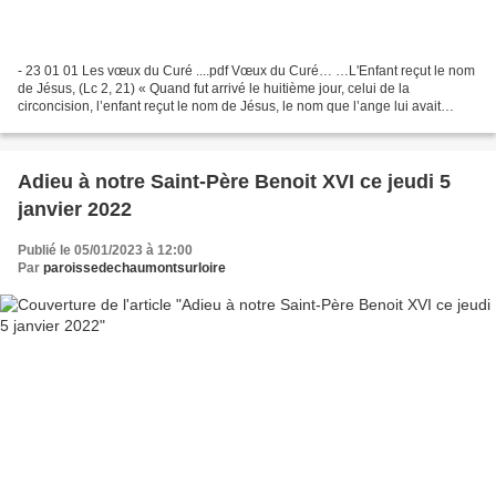
- 23 01 01 Les vœux du Curé ....pdf Vœux du Curé… …L'Enfant reçut le nom
de Jésus, (Lc 2, 21) « Quand fut arrivé le huitième jour, celui de la
circoncision, l’enfant reçut le nom de Jésus, le nom que l’ange lui avait
donné avant sa conception » (Lc 2,...
Adieu à notre Saint-Père Benoit XVI ce jeudi 5
janvier 2022
Publié le 05/01/2023 à 12:00
Par
paroissedechaumontsurloire