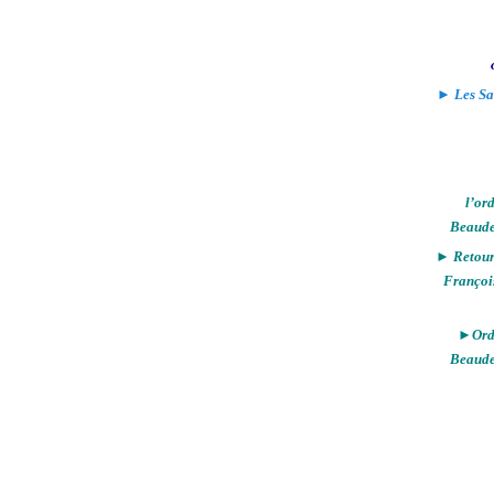
► Les Sa
l’or
Beaude
► Retour 
Françoi
►Ordi
Beaude