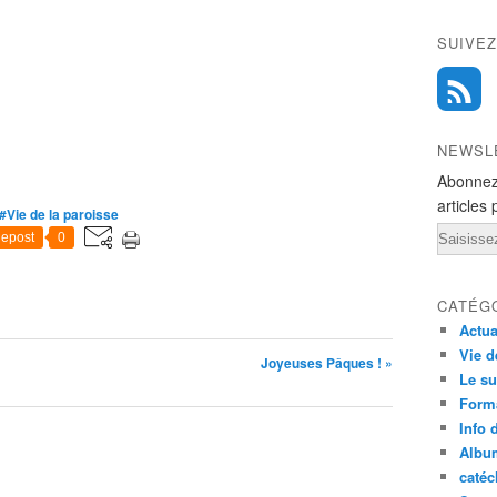
SUIVEZ
NEWSL
Abonnez
articles 
#Vie de la paroisse
Email
epost
0
CATÉG
Actua
Vie d
Joyeuses Pâques ! »
Le su
Form
Info 
Albu
caté