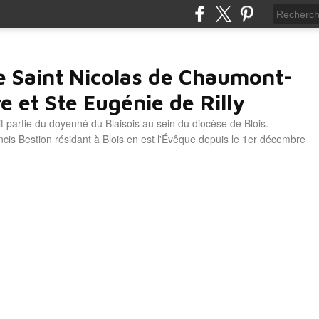
e Saint Nicolas de Chaumont-
e et Ste Eugénie de Rilly
it partie du doyenné du Blaisois au sein du diocèse de Blois.
is Bestion résidant à Blois en est l'Évêque depuis le 1er décembre