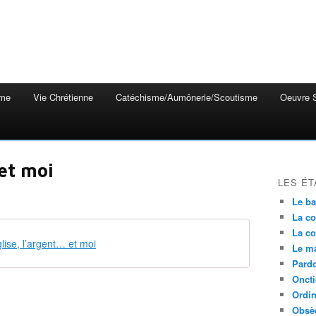
mme
Vie Chrétienne
Catéchisme/Aumônerie/Scoutisme
Oeuvre S
 et moi
LES ÉT
Le b
La co
La co
lise, l’argent… et moi
Le m
Pardo
Onct
Ordin
Obsè