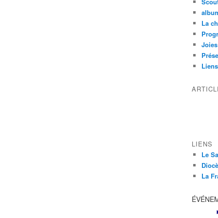
Scou
albu
La ch
Prog
Joies
Prése
Liens
ARTIC
LIENS
Le Sa
Diocè
La Fr
ÉVÉNE