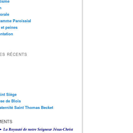
tisme
m
orale
ramme Paroissial
 et peines
ntation
LES RÉCENTS
int Siège
se de Blois
aternité Saint Thomas Becket
MENTS
► La Royauté de notre Seigneur Jésus-Christ