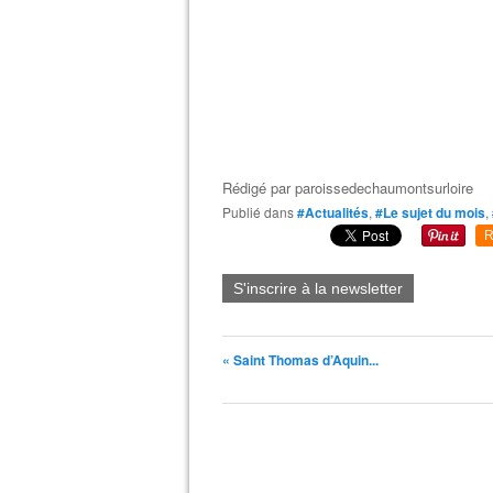
Rédigé par
paroissedechaumontsurloire
Publié dans
#Actualités
,
#Le sujet du mois
,
R
S'inscrire à la newsletter
« Saint Thomas d’Aquin...