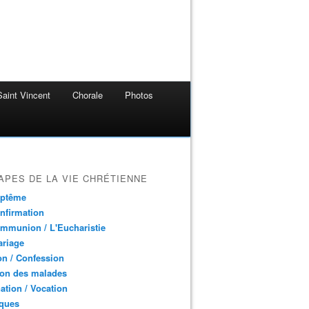
aint Vincent
Chorale
Photos
APES DE LA VIE CHRÉTIENNE
aptême
nfirmation
mmunion / L'Eucharistie
ariage
n / Confession
ion des malades
ation / Vocation
ques