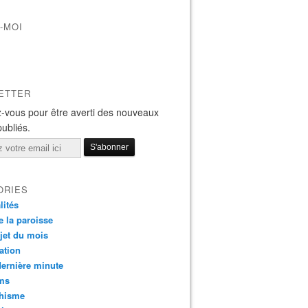
-MOI
ETTER
-vous pour être averti des nouveaux
publiés.
ORIES
lités
e la paroisse
jet du mois
ation
dernière minute
ms
chisme