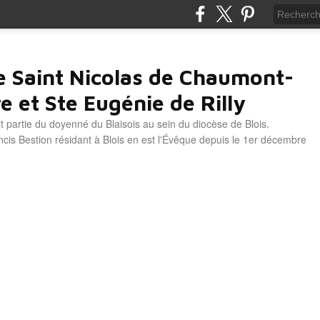
e Saint Nicolas de Chaumont-
e et Ste Eugénie de Rilly
it partie du doyenné du Blaisois au sein du diocèse de Blois.
is Bestion résidant à Blois en est l'Évêque depuis le 1er décembre