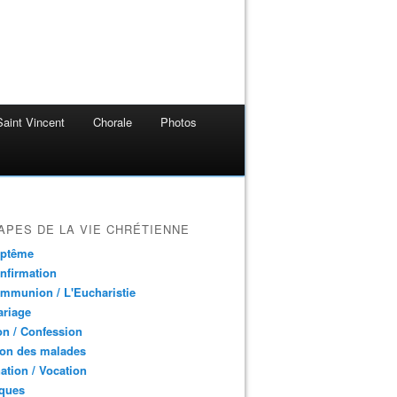
aint Vincent
Chorale
Photos
APES DE LA VIE CHRÉTIENNE
aptême
nfirmation
mmunion / L'Eucharistie
ariage
n / Confession
ion des malades
ation / Vocation
ques