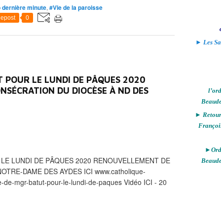
o dernière minute
,
#Vie de la paroisse
epost
0
► Les Sa
 POUR LE LUNDI DE PÂQUES 2020
NSÉCRATION DU DIOCÈSE À ND DES
l’or
Beaude
► Retour 
Françoi
►Ordi
LE LUNDI DE PÂQUES 2020 RENOUVELLEMENT DE
Beaude
TRE-DAME DES AYDES ICI www.catholique-
e-de-mgr-batut-pour-le-lundi-de-paques Vidéo ICI - 20