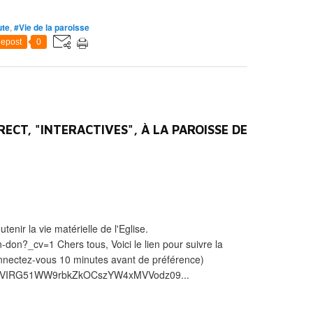
ute
,
#Vie de la paroisse
epost
0
RECT, "INTERACTIVES", À LA PAROISSE DE
enir la vie matérielle de l'Eglise.
-don?_cv=1 Chers tous, Voici le lien pour suivre la
onnectez-vous 10 minutes avant de préférence)
=NWVIRG51WW9rbkZkOCszYW4xMVVodz09...