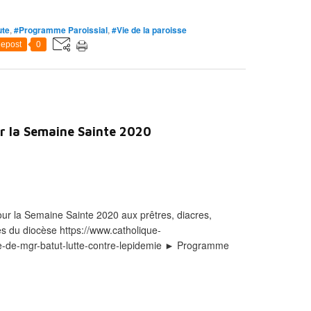
ute
,
#Programme Paroissial
,
#Vie de la paroisse
epost
0
r la Semaine Sainte 2020
r la Semaine Sainte 2020 aux prêtres, diacres,
èles du diocèse https://www.catholique-
ue-de-mgr-batut-lutte-contre-lepidemie ► Programme