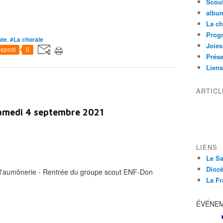
Scou
albu
La ch
Prog
ute
,
#La chorale
Joies
epost
0
Prése
Liens
ARTIC
samedi 4 septembre 2021
LIENS
Le Sa
Diocè
 l'aumônerie - Rentrée du groupe scout ENF-Don
La Fr
ÉVÉNE