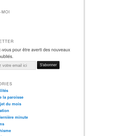
-MOI
ETTER
-vous pour être averti des nouveaux
publiés.
ORIES
lités
e la paroisse
jet du mois
ation
dernière minute
ms
chisme