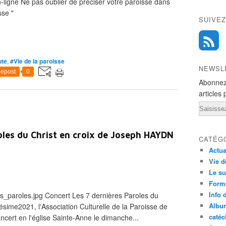
n-ligne Ne pas oublier de préciser votre paroisse dans
sse "
SUIVEZ
ute
,
#Vie de la paroisse
NEWSL
epost
0
Abonnez
articles 
Email
oles du Christ en croix de Joseph HAYDN
CATÉG
Actua
Vie d
Le su
Form
Info 
_paroles.jpg Concert Les 7 dernières Paroles du
Albu
lésime2021, l'Association Culturelle de la Paroisse de
caté
cert en l'église Sainte-Anne le dimanche...