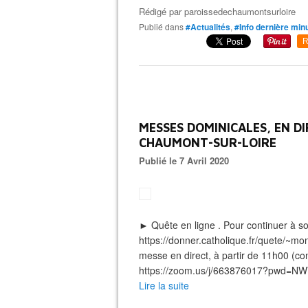
Rédigé par
paroissedechaumontsurloire
Publié dans
#Actualités
,
#Info dernière min
R
MESSES DOMINICALES, EN DI
CHAUMONT-SUR-LOIRE
Publié le 7 Avril 2020
► Quête en ligne . Pour continuer à sout
https://donner.catholique.fr/quete/~mon
messe en direct, à partir de 11h00 (c
https://zoom.us/j/663876017?pwd
Lire la suite