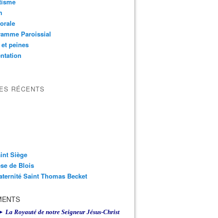
tisme
m
orale
ramme Paroissial
 et peines
ntation
LES RÉCENTS
int Siège
se de Blois
aternité Saint Thomas Becket
MENTS
► La Royauté de notre Seigneur Jésus-Christ