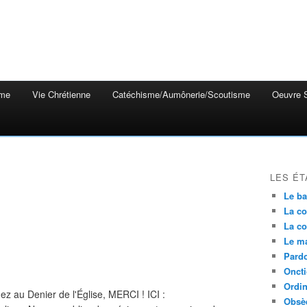
mme
Vie Chrétienne
Catéchisme/Aumônerie/Scoutisme
Oeuvre S
LES ÉT
Le b
La co
La co
Le m
Pardo
Onct
Ordin
 ez au Denier de l'Église, MERCI ! ICI :
Obsè