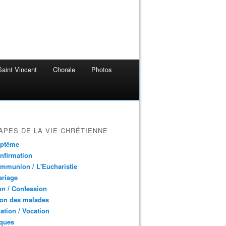
aint Vincent
Chorale
Photos
APES DE LA VIE CHRÉTIENNE
aptême
nfirmation
mmunion / L'Eucharistie
ariage
n / Confession
ion des malades
ation / Vocation
ques