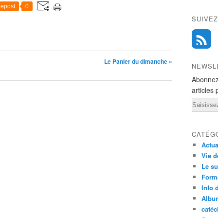
epost
0
SUIVEZ
Le Panier du dimanche »
NEWSL
Abonnez
articles 
Email
CATÉG
Actua
Vie d
Le su
Form
Info 
Albu
caté