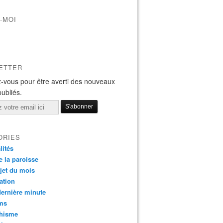
-MOI
ETTER
-vous pour être averti des nouveaux
publiés.
ORIES
lités
e la paroisse
jet du mois
ation
dernière minute
ms
chisme