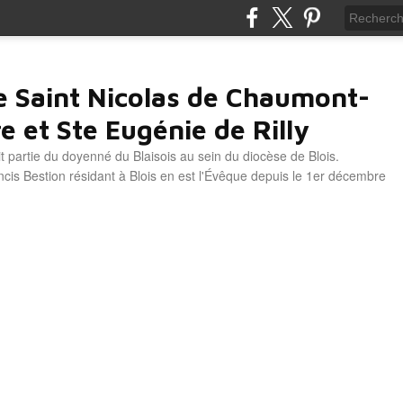
e Saint Nicolas de Chaumont-
e et Ste Eugénie de Rilly
it partie du doyenné du Blaisois au sein du diocèse de Blois.
is Bestion résidant à Blois en est l'Évêque depuis le 1er décembre