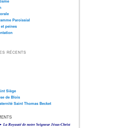
tisme
m
orale
ramme Paroissial
 et peines
ntation
LES RÉCENTS
int Siège
se de Blois
aternité Saint Thomas Becket
MENTS
► La Royauté de notre Seigneur Jésus-Christ