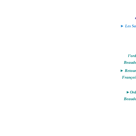
► Les Sa
l’or
Beaude
► Retour 
Françoi
►Ordi
Beaude