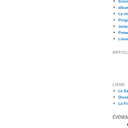
Scou
albu
La ch
Prog
Joies
Prése
Liens
ARTIC
LIENS
Le Sa
Diocè
La Fr
ÉVÉNE