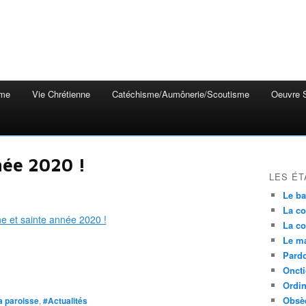
mme
Vie Chrétienne
Catéchisme/Aumônerie/Scoutisme
Oeuvre S
née 2020 !
LES ÉT
Le b
La co
La co
Le m
Pardo
Onct
Ordin
Obsè
la paroisse
,
#Actualités