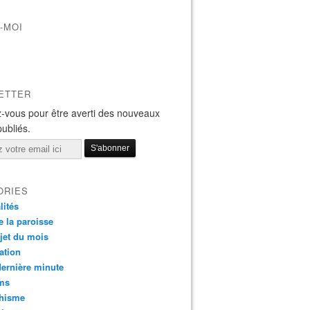
-MOI
ETTER
-vous pour être averti des nouveaux
publiés.
ORIES
lités
e la paroisse
jet du mois
ation
dernière minute
ms
chisme