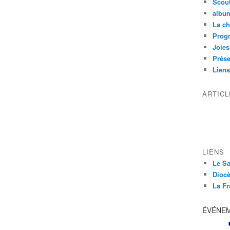
Scou
albu
La ch
Prog
Joies
Prése
Liens
ARTIC
LIENS
Le Sa
Diocè
La Fr
ÉVÉNE