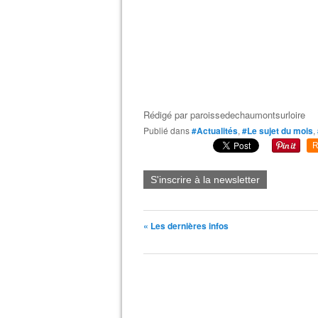
Rédigé par
paroissedechaumontsurloire
Publié dans
#Actualités
,
#Le sujet du mois
,
R
S'inscrire à la newsletter
« Les dernières infos