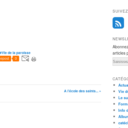
SUIVEZ
NEWSL
Abonnez
#Vie de la paroisse
articles 
epost
0
Email
CATÉG
Actua
A l’école des saints... »
Vie d
Le su
Form
Info 
Albu
caté