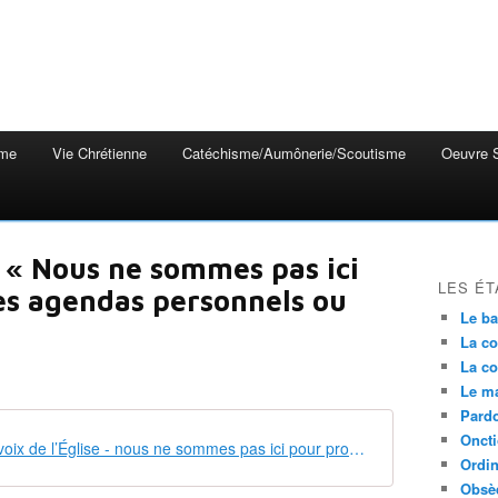
mme
Vie Chrétienne
Catéchisme/Aumônerie/Scoutisme
Oeuvre S
 : « Nous ne sommes pas ici
LES ÉT
s agendas personnels ou
Le b
La co
La co
Le m
Pardo
Onct
26 02 01 La voix de l’Église - nous ne sommes pas ici pour promouvoir des agendas personnels ou collectifs
Ordin
Obsè