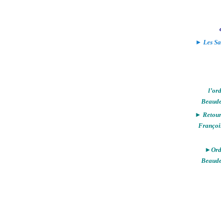
► Les Sa
l’or
Beaude
► Retour 
Françoi
►Ordi
Beaude