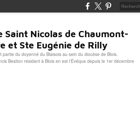
e Saint Nicolas de Chaumont-
e et Ste Eugénie de Rilly
it partie du doyenné du Blaisois au sein du diocèse de Blois.
is Bestion résidant à Blois en est l'Évêque depuis le 1er décembre