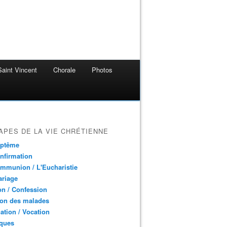
aint Vincent
Chorale
Photos
APES DE LA VIE CHRÉTIENNE
aptême
nfirmation
mmunion / L'Eucharistie
ariage
n / Confession
ion des malades
ation / Vocation
ques