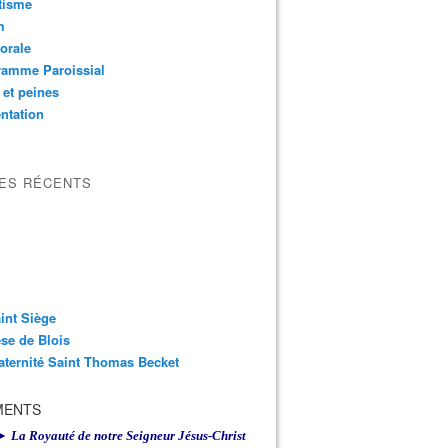
tisme
m
orale
ramme Paroissial
 et peines
ntation
LES RÉCENTS
int Siège
se de Blois
aternité Saint Thomas Becket
MENTS
► La Royauté de notre Seigneur Jésus-Christ