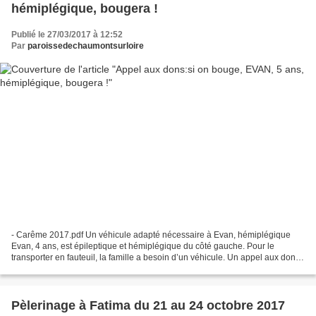
hémiplégique, bougera !
Publié le 27/03/2017 à 12:52
Par
paroissedechaumontsurloire
- Carême 2017.pdf Un véhicule adapté nécessaire à Evan, hémiplégique
Evan, 4 ans, est épileptique et hémiplégique du côté gauche. Pour le
transporter en fauteuil, la famille a besoin d’un véhicule. Un appel aux dons
est lancé. Aline et Stéphane, les...
Pèlerinage à Fatima du 21 au 24 octobre 2017