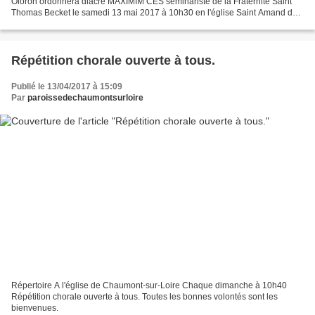
Oloron ordonnera diacre MAXIMIM CÈS séminariste de la Fraternité Saint
Thomas Becket le samedi 13 mai 2017 à 10h30 en l'église Saint Amand de
Bayonne . Nous nous unirons à la messe d'ordination...
Répétition chorale ouverte à tous.
Publié le 13/04/2017 à 15:09
Par
paroissedechaumontsurloire
Répertoire A l'église de Chaumont-sur-Loire Chaque dimanche à 10h40
Répétition chorale ouverte à tous. Toutes les bonnes volontés sont les
bienvenues.