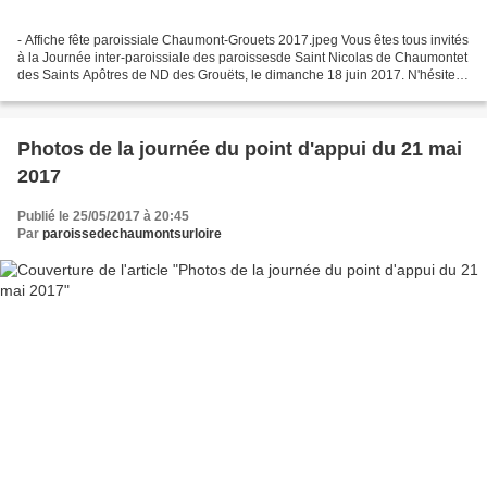
- Affiche fête paroissiale Chaumont-Grouets 2017.jpeg Vous êtes tous invités
à la Journée inter-paroissiale des paroissesde Saint Nicolas de Chaumontet
des Saints Apôtres de ND des Grouëts, le dimanche 18 juin 2017. N'hésitez
pas à y convier vos familles,...
Photos de la journée du point d'appui du 21 mai
2017
Publié le 25/05/2017 à 20:45
Par
paroissedechaumontsurloire