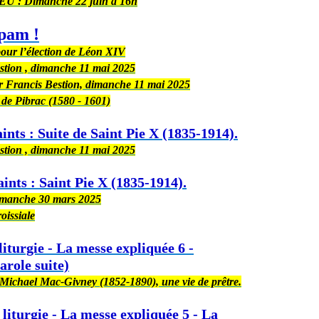
: Dimanche 22 juin à 16h
pam !
our l’élection de Léon XIV
estion , dimanche 11 mai 2025
Mgr Francis Bestion, dimanche 11 mai 2025
e de Pibrac (1580 - 1601)
aints : Suite de Saint Pie X (1835-1914).
estion , dimanche 11 mai 2025
aints : Saint Pie X (1835-1914).
dimanche 30 mars 2025
oissiale
liturgie - La messe expliquée 6 -
arole suite)
 Michael Mac-Givney (1852-1890), une vie de prêtre.
 liturgie - La messe expliquée 5 - La