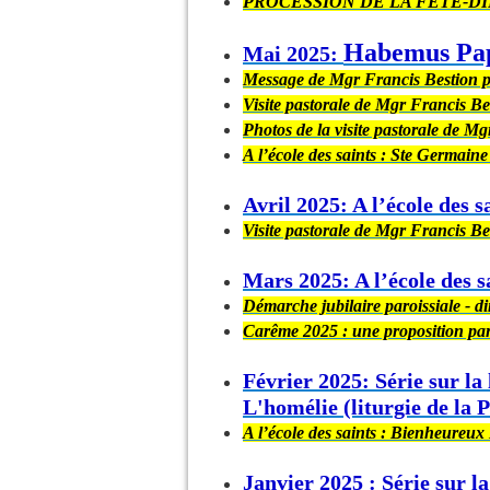
PROCESSION DE LA FÊTE-DIEU 
Habemus Pa
Mai 2025:
Message de Mgr Francis Bestion p
Visite pastorale de Mgr Francis B
Photos de la visite pastorale de 
A l’école des saints : Ste Germain
Avril 2025: A l’école des s
Visite pastorale de Mgr Francis B
Mars 2025: A l’école des s
Démarche jubilaire paroissiale - 
Carême 2025 : une proposition par
Février 2025: Série sur la 
L'homélie (liturgie de la P
A l’école des saints : Bienheureux
Janvier 2025 : Série sur la