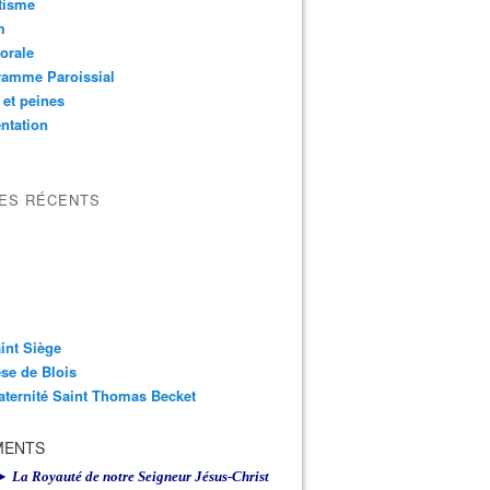
tisme
m
orale
ramme Paroissial
 et peines
ntation
LES RÉCENTS
int Siège
se de Blois
aternité Saint Thomas Becket
MENTS
► La Royauté de notre Seigneur Jésus-Christ