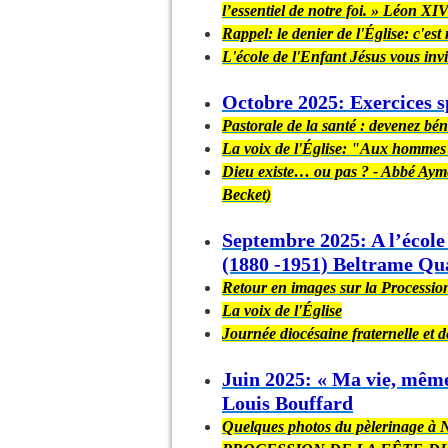
l’essentiel de notre foi. » Léon XI
Rappel: le denier de l'Église: c'es
L'école de l'Enfant Jésus vous inv
Octobre 2025: Exercices sp
Pastorale de la santé : devenez bé
La voix de l'Église: "Aux hommes p
Dieu existe… ou pas ? - Abbé Aym
Becket)
Septembre 2025: A l’école 
(1880 -1951) Beltrame Qu
Retour en images sur la Processio
La voix de l'Église
Journée diocésaine fraternelle et 
Juin 2025: « Ma vie, même 
Louis Bouffard
Quelques photos du pèlerinage à 