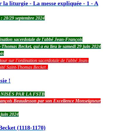
 la liturgie - La messe expliquée - 1 - A
 : 28/29 septembre 2024
ination sacerdotale de l'abbé Jean-François
-Thomas Becket, qui a eu lieu le samedi 29 juin 2024
ois
ur sur l’ordination sacerdotale de l'abbé Jean-
ité Saint-Thomas Becket .
sie !
NISÉS PAR LA FSTB
rançois Beaudesson par son Excellence Monseigneur
 juin 2024
Becket (1118-1170)