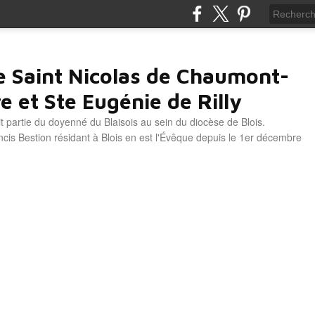
e Saint Nicolas de Chaumont-
e et Ste Eugénie de Rilly
it partie du doyenné du Blaisois au sein du diocèse de Blois.
is Bestion résidant à Blois en est l'Évêque depuis le 1er décembre