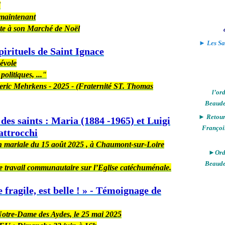
V
t maintenant
ite à son Marché de Noël
► Les Sa
irituels de Saint Ignace
névole
olitiques, ..."
eric Mehrkens - 2025 - (Fraternité ST. Thomas
l’or
Beaude
► Retour 
des saints : Maria (1884 -1965) et Luigi
Françoi
attrocchi
n mariale du 15 août 2025 , à Chaumont-sur-Loire
►Ordi
Beaude
de travail communautaire sur l’Eglise catéchuménale.
fragile, est belle ! » - Témoignage de
Notre-Dame des Aydes, le 25 mai 2025