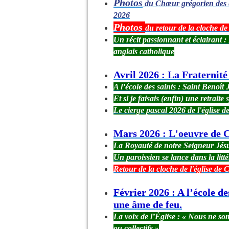
Photos
du Chœur grégorien des ét
2026
Photos
du retour de la cloche de
Un récit passionnant et éclairant 
anglais catholique
Avril 2026 : La Fraternit
A l’école des saints : Saint Benoî
Et si je faisais (enfin) une retraite s
Le cierge pascal 2026 de l'église 
Mars 2026 : L'oeuvre de 
La Royauté de notre Seigneur Jé
Un paroissien se lance dans la litté
Retour de la cloche de l'église de
Février 2026 : A l’école de
une âme de feu.
La voix de l’Église : « Nous ne s
ou collectifs »