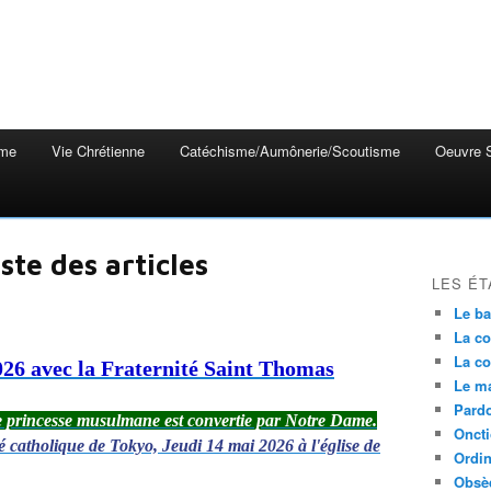
mme
Vie Chrétienne
Catéchisme/Aumônerie/Scoutisme
Oeuvre S
iste des articles
LES ÉT
Le b
La co
La co
26 avec la Fraternité Saint Thomas
Le m
Pardo
 princesse musulmane est convertie par Notre Dame.
Onct
 catholique de Tokyo, Jeudi 14 mai 2026 à l'église de
Ordin
Obsè