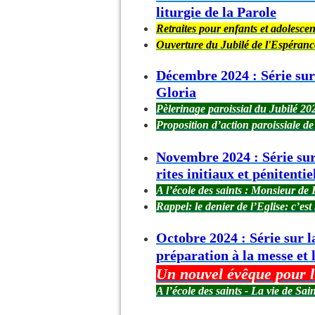
liturgie de la Parole
Retraites pour enfants et adolesce
Ouverture du Jubilé de l'Espéran
Décembre 2024 : Série sur 
Gloria
Pèlerinage paroissial du Jubilé 20
Proposition d’action paroissiale d
Novembre 2024 : Série sur 
rites initiaux et pénitentie
A l’école des saints : Monsieur de 
Rappel: le denier de l’Eglise: c’es
Octobre 2024 : Série sur la
préparation à la messe et 
Un nouvel évêque pour l
A l’école des saints - La vie de S