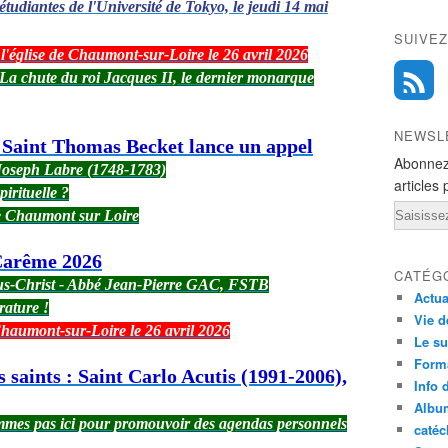
udiantes de l'Université de Tokyo, le jeudi 14 mai
SUIVEZ
 l'église de Chaumont-sur-Loire le 26 avril 2026
: La chute du roi Jacques II, le dernier monarque
NEWSL
é Saint Thomas Becket lance un appel
Abonnez
t Joseph Labre (1748-1783)
articles 
pirituelle ?
Email
de Chaumont sur Loire
Carême 2026
CATÉG
sus-Christ - Abbé Jean-Pierre GAC, FSTB
Actua
rature !
Vie d
 Chaumont-sur-Loire le 26 avril 2026
Le su
Form
s saints : Saint Carlo Acutis (1991-2006),
Info 
Albu
ommes pas ici pour promouvoir des agendas personnels
caté