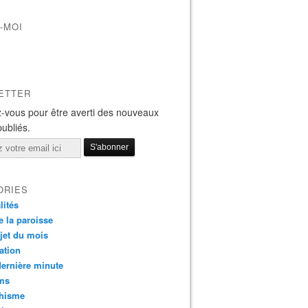
-MOI
ETTER
-vous pour être averti des nouveaux
publiés.
ORIES
lités
e la paroisse
jet du mois
ation
dernière minute
ms
chisme