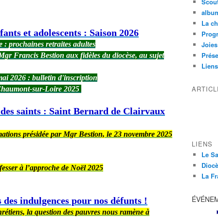
Scou
albu
La ch
fants et adolescents : Saison 2026
Prog
e : prochaines retraites adultes
Joies
Prése
gr Francis Bestion aux fidèles du diocèse, au sujet
Liens
ai 2026 : bulletin d'inscription
ARTIC
e Chaumont-sur-Loire 2025
des saints : Saint Bernard de Clairvaux
rmations présidée par Mgr Bestion, le 23 novembre 2025
LIENS
Le Sa
Diocè
fesser à l’approche de Noël 2025
La Fr
ÉVÉNE
des indulgences pour nos défunts !
hrétiens, la question des pauvres nous ramène à