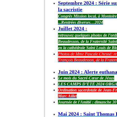
Septembre 2024 : Série sur
la sacristie
Congrès Mission local, à Montoire
...Rentrées diverses…2024
Juillet 2024
:
retrouvez quelques photos de l’ord
Beaudesson, de la Fraternité Saint
en la cathédrale Saint Louis de Bl
Photos de Mme Pascale Chesné: reto
François Beaudesson, de la Fratern
Juin 2024 : Alerte euthana
Le mois du Sacré-Cœur de Jésus
LES CAMPS D’ÉTÉ 2024 ORGA
Ordination sacerdotale de Jean-F
Marc Aillet
Journée de l'Amitié : dimanche 30
Mai 2024 : Saint Thomas 