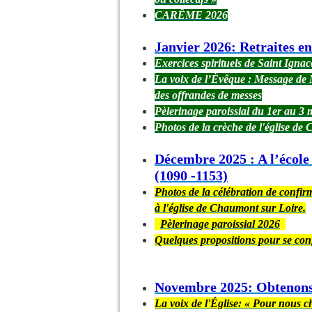
CARÊME 2026
Janvier 2026: Retraites en
Exercices spirituels de Saint Ignac
La voix de l’Évêque : Message de M
des offrandes de messes
Pèlerinage paroissial du 1er au 3 m
Photos de la crèche de l'église d
Décembre 2025 : A l’école 
(1090 -1153)
Photos de la célébration de confi
à l'église de Chaumont sur Loire.
Pèlerinage paroissial 2026
Quelques propositions pour se con
Novembre 2025: Obtenons 
La voix de l'Église: « Pour nous c