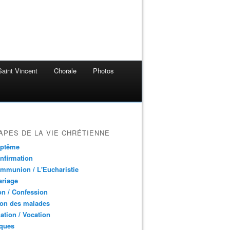
aint Vincent
Chorale
Photos
APES DE LA VIE CHRÉTIENNE
aptême
nfirmation
mmunion / L'Eucharistie
ariage
n / Confession
ion des malades
ation / Vocation
ques