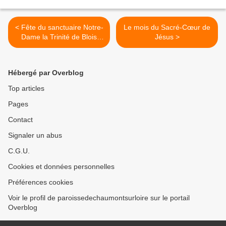
< Fête du sanctuaire Notre-
Le mois du Sacré-Cœur de
Dame la Trinité de Blois
Jésus >
présidée par le Cardinal
Sarah : le programme
Hébergé par Overblog
Top articles
Pages
Contact
Signaler un abus
C.G.U.
Cookies et données personnelles
Préférences cookies
Voir le profil de paroissedechaumontsurloire sur le portail
Overblog