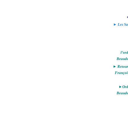
► Les Sa
l’or
Beaude
► Retour 
Françoi
►Ordi
Beaude