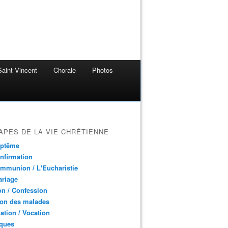
aint Vincent
Chorale
Photos
APES DE LA VIE CHRÉTIENNE
aptême
nfirmation
mmunion / L'Eucharistie
ariage
n / Confession
ion des malades
ation / Vocation
ques