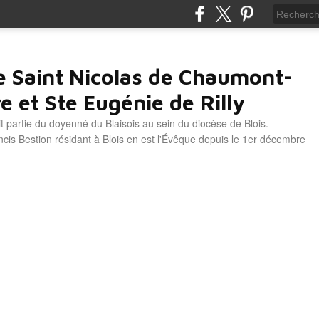
e Saint Nicolas de Chaumont-
e et Ste Eugénie de Rilly
it partie du doyenné du Blaisois au sein du diocèse de Blois.
is Bestion résidant à Blois en est l'Évêque depuis le 1er décembre