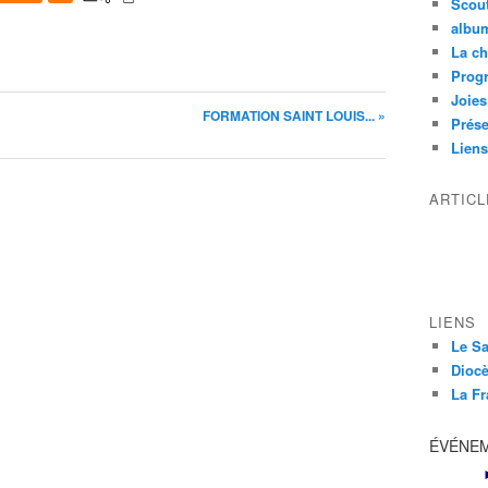
Scou
albu
La ch
Prog
Joies
FORMATION SAINT LOUIS... »
Prése
Liens
ARTIC
LIENS
Le Sa
Diocè
La Fr
ÉVÉNE