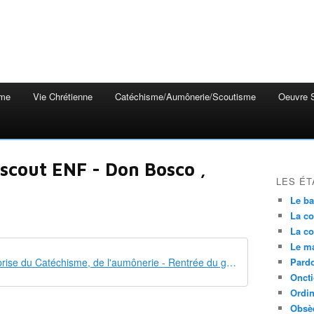
mme
Vie Chrétienne
Catéchisme/Aumônerie/Scoutisme
Oeuvre S
scout ENF - Don Bosco ,
LES ÉT
Le b
La co
La co
Le m
21 09 01 Reprise du Catéchisme, de l'aumônerie - Rentrée du groupe scout ENF-Don Bosco
Pardo
Onct
Ordin
Obsè