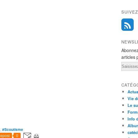
SUIVEZ
NEWSL
Abonnez
articles 
Email
CATÉG
Actua
Vie d
Le su
Form
Info 
Albu
e
,
#Scoutisme
caté
epost
0