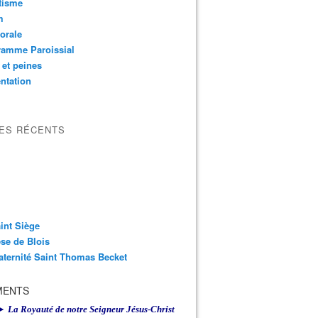
tisme
m
orale
ramme Paroissial
 et peines
ntation
LES RÉCENTS
int Siège
se de Blois
aternité Saint Thomas Becket
MENTS
► La Royauté de notre Seigneur Jésus-Christ