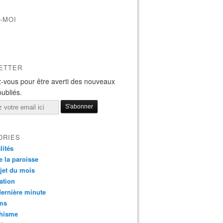
-MOI
ETTER
-vous pour être averti des nouveaux
publiés.
ORIES
lités
e la paroisse
jet du mois
ation
dernière minute
ms
chisme