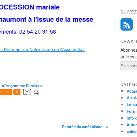
OCESSION mariale
SUIVEZ
haumont à l'issue de la messe
ements: 02 54 20 91 58
NEWSL
Abonnez
articles 
Email
CATÉG
e
,
#Programme Paroissial
Actua
epost
0
Vie d
Le su
Form
Info 
Albu
Rentrée du catéchisme... »
caté