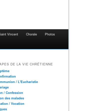
aint Vincent
Chorale
Photos
APES DE LA VIE CHRÉTIENNE
aptême
nfirmation
mmunion / L'Eucharistie
ariage
n / Confession
ion des malades
ation / Vocation
ques