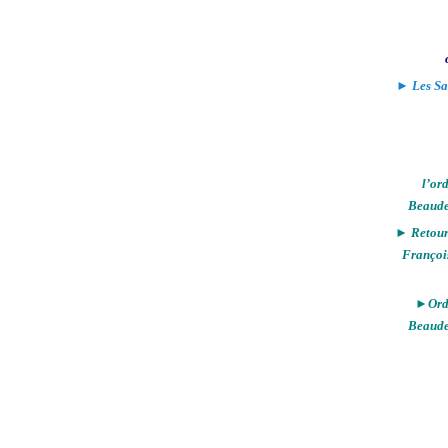
► Les Sa
l’or
Beaude
► Retour 
Françoi
►Ordi
Beaude