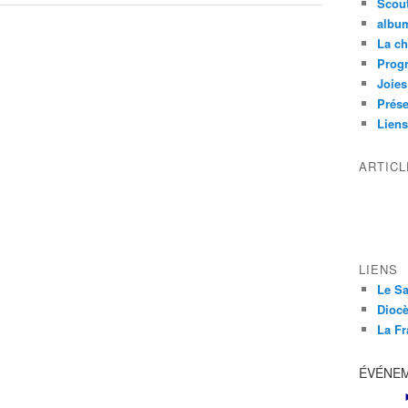
Scou
albu
La ch
Prog
Joies
Prése
Liens
ARTIC
LIENS
Le Sa
Diocè
La Fr
ÉVÉNE