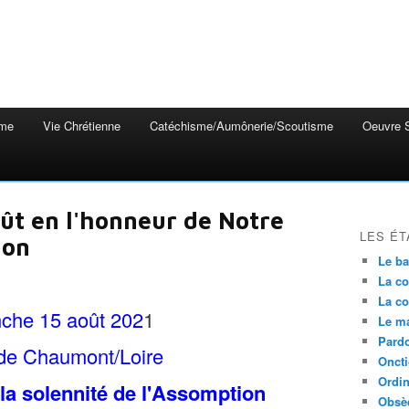
mme
Vie Chrétienne
Catéchisme/Aumônerie/Scoutisme
Oeuvre S
oût en l'honneur de Notre
LES ÉT
ion
Le b
La co
La co
che 15 août 202
1
Le m
Pardo
 de Chaumont/Loire
Onct
Ordin
la solennité de l'Assomption
Obsè