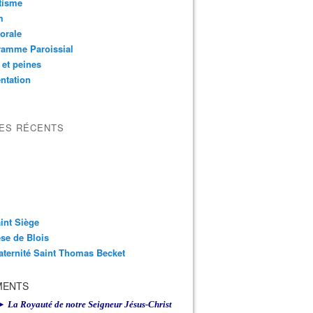
tisme
m
orale
ramme Paroissial
 et peines
ntation
LES RÉCENTS
int Siège
se de Blois
aternité Saint Thomas Becket
MENTS
► La Royauté de notre Seigneur Jésus-Christ