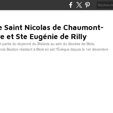
e Saint Nicolas de Chaumont-
e et Ste Eugénie de Rilly
it partie du doyenné du Blaisois au sein du diocèse de Blois.
is Bestion résidant à Blois en est l'Évêque depuis le 1er décembre