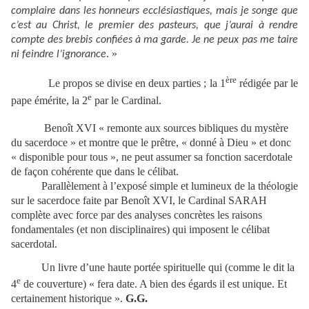
complaire dans les honneurs ecclésiastiques, mais je songe que
c’est au Christ, le premier des pasteurs, que j’aurai à rendre
compte des brebis confiées à ma garde. Je ne peux pas me taire
. »
ni feindre l’ignorance
ère
Le propos se divise en deux parties ; la 1
rédigée par le
e
pape émérite, la 2
par le Cardinal.
Benoît XVI « remonte aux sources bibliques du mystère
du sacerdoce » et montre que le prêtre, « donné à Dieu » et donc
« disponible pour tous », ne peut assumer sa fonction sacerdotale
de façon cohérente que dans le célibat.
Parallèlement à l’exposé simple et lumineux de la théologie
sur le sacerdoce faite par Benoît XVI, le Cardinal
SARAH
complète avec force par des analyses concrètes les raisons
fondamentales (et non disciplinaires) qui imposent le célibat
sacerdotal.
Un livre d’une haute portée spirituelle qui (comme le dit la
e
4
de couverture) « fera date. A bien des égards il est unique. Et
certainement historique ».
G.G.