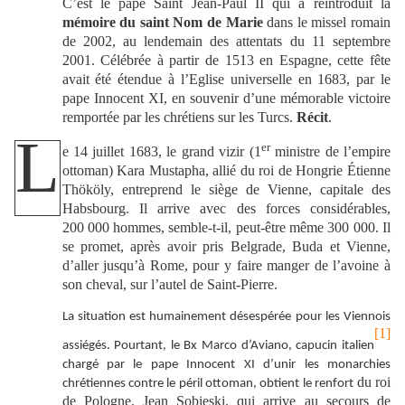
C’est le pape Saint Jean-Paul II qui a réintroduit la
mémoire du saint Nom de Marie
dans le missel romain
de 2002, au lendemain des attentats du 11 septembre
2001. Célébrée à partir de 1513 en Espagne, cette fête
avait été étendue à l’Eglise universelle en 1683, par le
pape Innocent XI, en souvenir d’une mémorable victoire
remportée par les chrétiens sur les Turcs.
Récit
.
L
er
e 14 juillet 1683, le
grand vizir (1
ministre de l’empire
ottoman) Kara Mustapha
,
allié du roi de Hongrie Étienne
Thököly, entreprend le siège de Vienne, capitale des
Habsbourg. Il arrive avec des forces considérables,
200 000 hommes, semble-t-il, peut-être même 300 000.
Il
se promet, après avoir pris Belgrade, Buda et Vienne,
d’aller jusqu’à Rome, pour y faire manger de l’avoine à
son cheval, sur l’autel de Saint-Pierre.
La situation est humainement désespérée pour les Viennois
[1]
assiégés. Pourtant, le Bx Marco d’Aviano, capucin italien
chargé par le pape Innocent XI d’unir les monarchies
du roi
chrétiennes contre le péril ottoman, obtient le renfort
de Pologne, Jean Sobieski, qui arrive au secours de