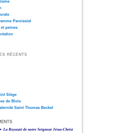
tisme
m
orale
ramme Paroissial
 et peines
ntation
LES RÉCENTS
int Siège
se de Blois
aternité Saint Thomas Becket
MENTS
► La Royauté de notre Seigneur Jésus-Christ