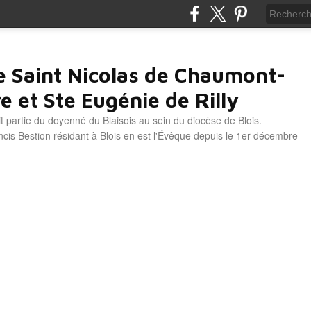
e Saint Nicolas de Chaumont-
e et Ste Eugénie de Rilly
it partie du doyenné du Blaisois au sein du diocèse de Blois.
is Bestion résidant à Blois en est l'Évêque depuis le 1er décembre