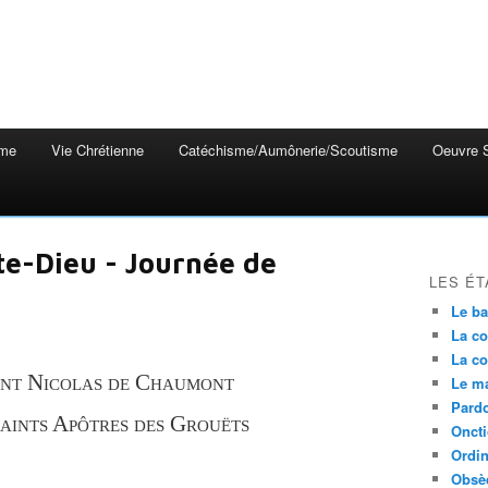
mme
Vie Chrétienne
Catéchisme/Aumônerie/Scoutisme
Oeuvre S
te-Dieu - Journée de
LES ÉT
Le b
La co
La co
int Nicolas de Chaumont
Le m
Pardo
saints Apôtres des Grouëts
Onct
Ordin
Obsè