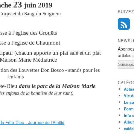
23
nche
juin 2019
SUIVEZ
Corps et du Sang du Seigneur
se à l’église des Grouëts
NEWSL
se à l’église de Chaumont
Abonnez
icipatif (chacun apporte un plat salé et un plat
articles 
a Maison Marie Médiatrice
Email
tation des Louvettes Don Bosco - stands pour les
enfants
CATÉG
ête-Dieu
dans le parc de la Maison Marie
Actua
les enfants de la bannière de leur
saint)
Vie d
Le su
Form
Info 
Albu
caté