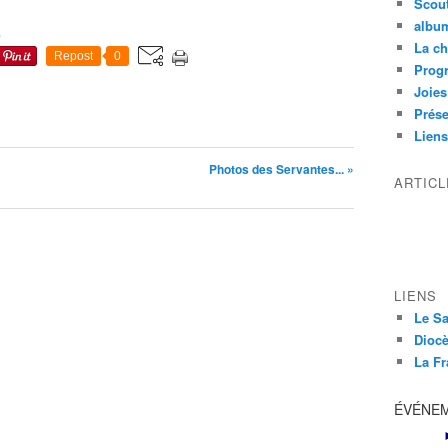
Scou
albu
e
La ch
Repost
0
Prog
Joies
Prése
Liens
Photos des Servantes... »
ARTIC
LIENS
Le Sa
Diocè
La Fr
ÉVÉNE