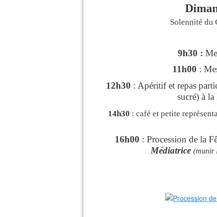
Dima
Solennité du 
9h30 :
Mes
11h00
: Mes
12h30
: Apéritif et repas part
sucré) à l
14h30
: café et petite représen
16h00
: Procession de la F
Médiatrice
(munir 