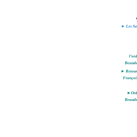
► Les Sa
l’or
Beaude
► Retour 
Françoi
►Ordi
Beaude