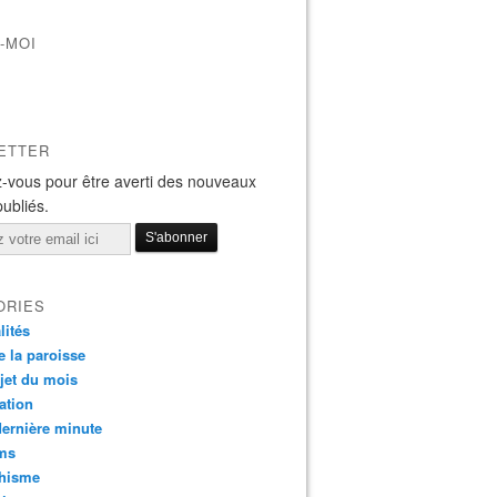
-MOI
ETTER
-vous pour être averti des nouveaux
publiés.
ORIES
lités
e la paroisse
jet du mois
ation
dernière minute
ms
chisme