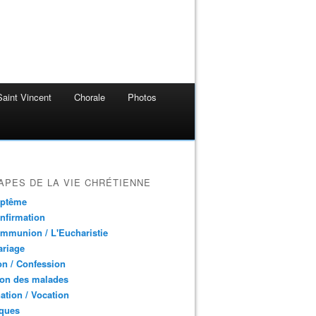
aint Vincent
Chorale
Photos
APES DE LA VIE CHRÉTIENNE
aptême
nfirmation
mmunion / L'Eucharistie
ariage
n / Confession
ion des malades
ation / Vocation
ques