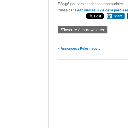
Rédigé par
paroissedechaumontsurloire
Publié dans
#Actualités
,
#Vie de la paroiss
Share
S'inscrire à la newsletter
« Annonces : Pèlerinage...