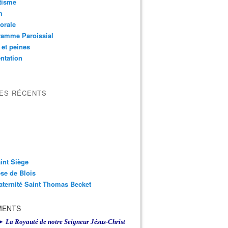
tisme
m
orale
ramme Paroissial
 et peines
ntation
LES RÉCENTS
int Siège
se de Blois
aternité Saint Thomas Becket
MENTS
► La Royauté de notre Seigneur Jésus-Christ