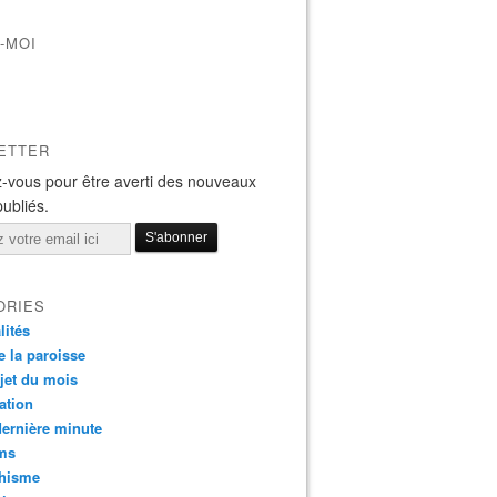
-MOI
ETTER
-vous pour être averti des nouveaux
publiés.
ORIES
lités
e la paroisse
jet du mois
ation
dernière minute
ms
chisme