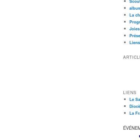
Scou
albu
La ch
Prog
Joies
Prése
Liens
ARTIC
LIENS
Le Sa
Diocè
La Fr
ÉVÉNE