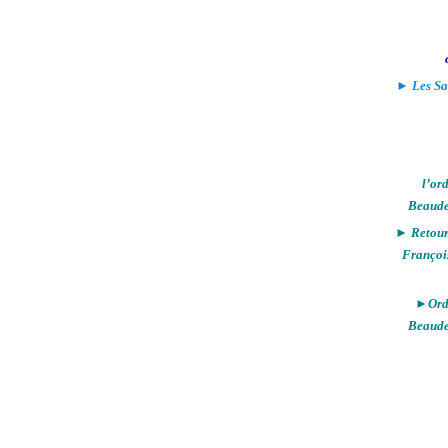
► Les Sa
l’or
Beaude
► Retour 
Françoi
►Ordi
Beaude