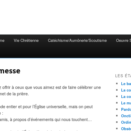
mme
Vie Chrétienne
Catéchisme/Aumônerie/Scoutisme
Oeuvre S
 messe
LES ÉT
Le b
offrir à ceux que vous aimez est de faire célébrer une
La co
t de la prière.
La co
Le m
de entier et pour l’Église universelle, mais on peut
Pardo
 :
Onct
s amis, à propos d’événements qui nous touchent…
Ordin
Obsè