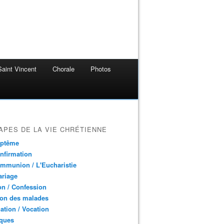
aint Vincent
Chorale
Photos
APES DE LA VIE CHRÉTIENNE
aptême
nfirmation
mmunion / L'Eucharistie
ariage
n / Confession
ion des malades
ation / Vocation
ques