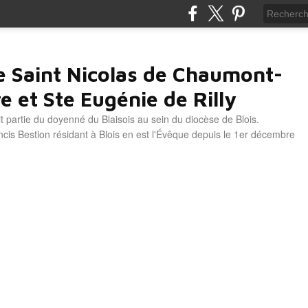
e Saint Nicolas de Chaumont-
e et Ste Eugénie de Rilly
it partie du doyenné du Blaisois au sein du diocèse de Blois.
is Bestion résidant à Blois en est l'Évêque depuis le 1er décembre