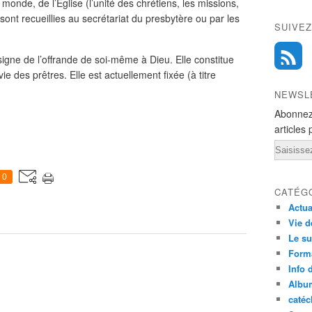
 monde, de l’Église (l’unité des chrétiens, les missions,
sont recueillies au secrétariat du presbytère ou par les
SUIVEZ
signe de l’offrande de soi-même à Dieu. Elle constitue
e des prêtres. Elle est actuellement fixée (à titre
NEWSL
Abonnez
articles 
Email
0
CATÉG
Actua
Vie d
Le su
Form
Info 
Albu
caté