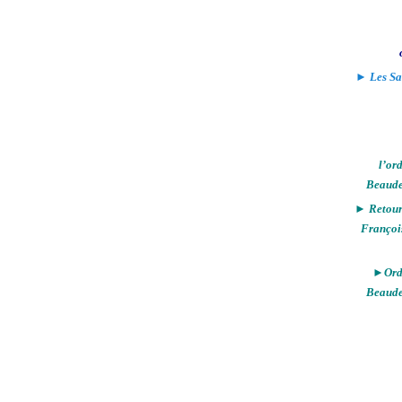
► Les Sa
l’or
Beaude
► Retour 
Françoi
►Ordi
Beaude