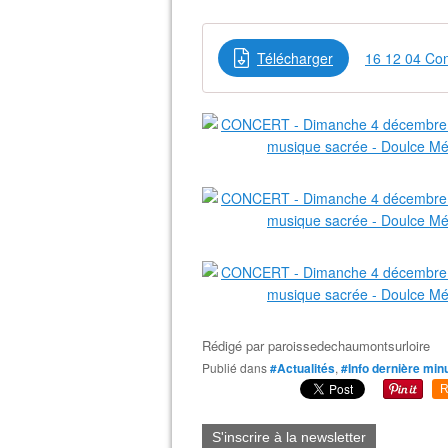
Télécharger
Rédigé par
paroissedechaumontsurloire
Publié dans
#Actualités
,
#Info dernière min
R
S'inscrire à la newsletter