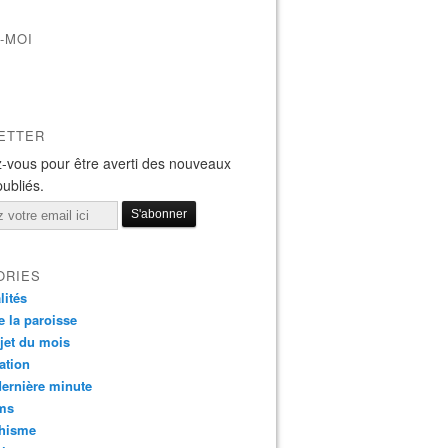
-MOI
ETTER
-vous pour être averti des nouveaux
publiés.
ORIES
lités
e la paroisse
jet du mois
ation
dernière minute
ms
chisme