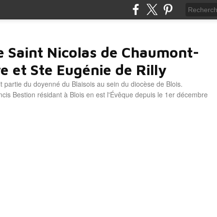
e Saint Nicolas de Chaumont-
e et Ste Eugénie de Rilly
it partie du doyenné du Blaisois au sein du diocèse de Blois.
is Bestion résidant à Blois en est l'Évêque depuis le 1er décembre