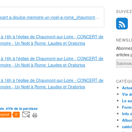
SUIVEZ
16 12 04 Concert a-doulce-memoire-un-noel-a-rome_chaumont-sur-loire
NEWSL
Abonnez
articles 
Email
CATÉG
Actua
Vie d
Le su
Form
ute
,
#Vie de la paroisse
Info 
epost
0
Albu
caté