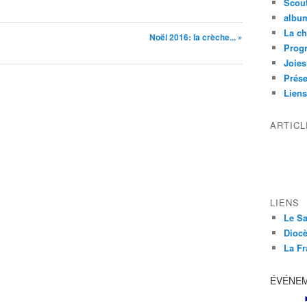
Scou
albu
La ch
Noël 2016: la crèche... »
Prog
Joies
Prése
Liens
ARTIC
LIENS
Le Sa
Diocè
La Fr
ÉVÉNE