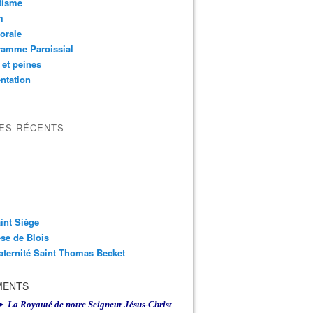
tisme
m
orale
ramme Paroissial
 et peines
ntation
LES RÉCENTS
int Siège
se de Blois
aternité Saint Thomas Becket
MENTS
► La Royauté de notre Seigneur Jésus-Christ