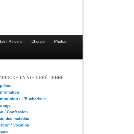
aint Vincent
Chorale
Photos
APES DE LA VIE CHRÉTIENNE
aptême
nfirmation
mmunion / L'Eucharistie
ariage
n / Confession
ion des malades
ation / Vocation
ques