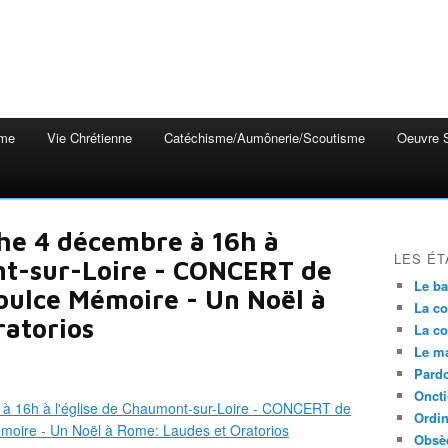
mme
Vie Chrétienne
Catéchisme/Aumônerie/Scoutisme
Oeuvre S
e 4 décembre à 16h à
LES ÉT
nt-sur-Loire - CONCERT de
Le b
oulce Mémoire - Un Noël à
La co
atorios
La co
Le m
Pardo
Onct
Ordin
Obsè